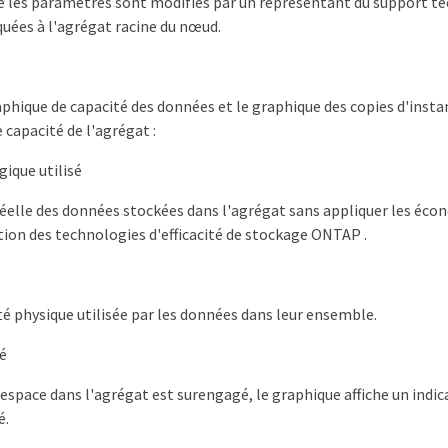
e les paramètres sont modifiés par un représentant du support tec
quées à l'agrégat racine du nœud.
raphique de capacité des données et le graphique des copies d'insta
e capacité de l'agrégat :
gique utilisé
 réelle des données stockées dans l'agrégat sans appliquer les éco
sation des technologies d'efficacité de stockage ONTAP .
té physique utilisée par les données dans leur ensemble.
é
'espace dans l'agrégat est surengagé, le graphique affiche un indi
é.