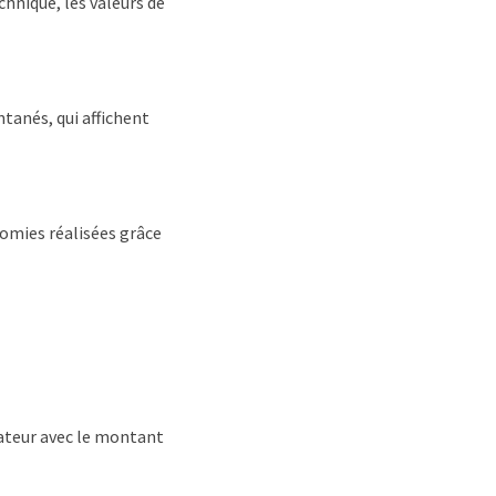
hnique, les valeurs de
ntanés, qui affichent
nomies réalisées grâce
cateur avec le montant