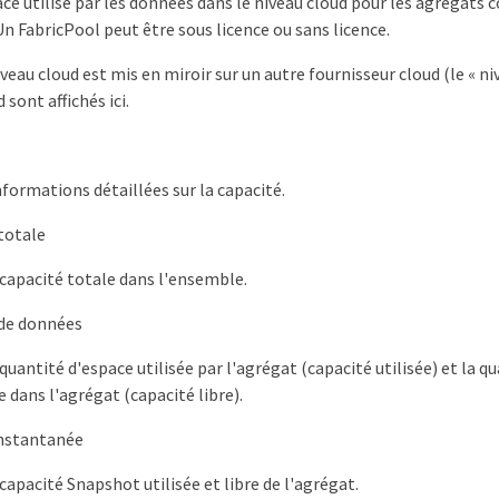
pace utilisé par les données dans le niveau cloud pour les agrégats
Un FabricPool peut être sous licence ou sans licence.
veau cloud est mis en miroir sur un autre fournisseur cloud (le « niv
 sont affichés ici.
nformations détaillées sur la capacité.
totale
a capacité totale dans l'ensemble.
 de données
 quantité d'espace utilisée par l'agrégat (capacité utilisée) et la q
e dans l'agrégat (capacité libre).
instantanée
 capacité Snapshot utilisée et libre de l'agrégat.