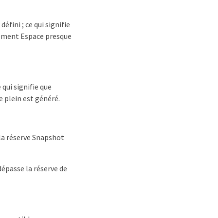
éfini ; ce qui signifie
énement Espace presque
 qui signifie que
e plein est généré.
 la réserve Snapshot
dépasse la réserve de