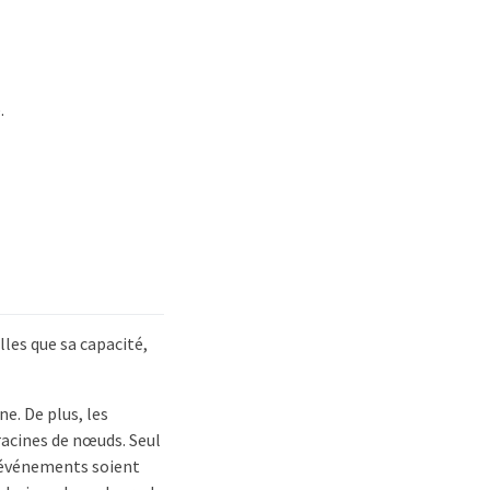
.
lles que sa capacité,
e. De plus, les
racines de nœuds. Seul
 événements soient