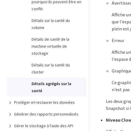
pourquoi ils peuvent être en
Avertiss
conflit
Affiche un
Détails sur la santé du
que l'esp
volume
plein est
Détails de santé de la
Erreur
machine virtuelle de
Affiche un
stockage
l'espace 
Détails sur la santé du
Graphique
cluster
Ce graphi
Détails agrégés sur la
n'est pas 
santé
Les deux gra
Protéger et restaurer les données
Snapshot si 
Générer des rapports personnalisés
Niveau Clo
Gérer le stockage à l'aide des API