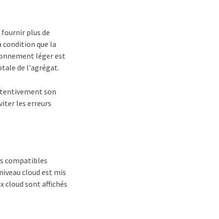
fournir plus de
à condition que la
sionnement léger est
otale de l'agrégat.
attentivement son
iter les erreurs
ats compatibles
 niveau cloud est mis
ux cloud sont affichés