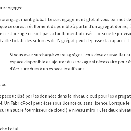
 surengagée
e surengagement global. Le surengagement global vous permet de 
que ce qui est réellement disponible à partir d'un agrégat donné, 
de ce stockage ne soit pas actuellement utilisée. Lorsque le provi
a taille totale des volumes de l'agrégat peut dépasser la capacité t
Si vous avez surchargé votre agrégat, vous devez surveiller 
espace disponible et ajouter du stockage si nécessaire pour év
d'écriture dues à un espace insuffisant.
oud
’espace utilisé par les données dans le niveau cloud pour les agrég
l. Un FabricPool peut être sous licence ou sans licence. Lorsque le
sur un autre fournisseur de cloud (le niveau miroir), les deux nivea
che total