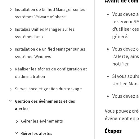
Avant de co
Installation de Unified Manager sur les
Vous devez a
systèmes VMware vSphere
le serveur S
d'utiliser c
Installez Unified Manager sur les
généré.
systèmes Linux
Vous devez c
Installation de Unified Manager sur les
l'alerte, ain
systèmes Windows
notifier.
Réaliser les tâches de configuration et
Si vous souh
d'administration
Unified Manag
Surveillance et gestion du stockage
Vous devez a
Gestion des événements et des
alertes
Vous pouvez crée
événement en plu
Gérer les événements
Étapes
Gérer les alertes