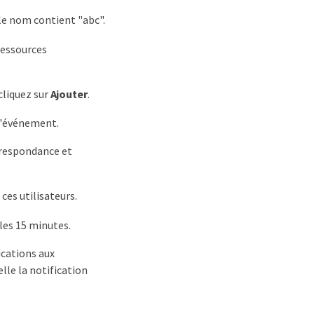
le nom contient "abc".
Ressources
 cliquez sur
Ajouter
.
l'événement.
respondance et
ces utilisateurs.
 les 15 minutes.
ications aux
lle la notification