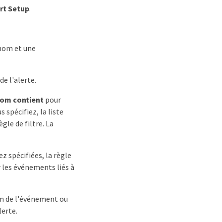
rt Setup
.
 nom et une
de l'alerte.
om contient
pour
 spécifiez, la liste
gle de filtre. La
ez spécifiées, la règle
ur les événements liés à
om de l'événement ou
lerte.