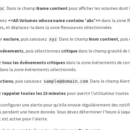
Dans le champ
Name contient
pour afficher les volumes dont 
bc
nnez
<<All Volumes whose name contains 'abc'>>
dans la zone 
es, et déplacez-la dans la zone Ressources sélectionnées.
ur
exclure
, puis saisissez
Dans le champ
Nom contient
, puis
xyz
Evénements
, puis sélectionnez
critique
dans le champ gravité de 
z
tous les événements critiques
dans la zone événements de cor
dans la zone événements sélectionnés.
ctions
, puis saisissez
Dans le champ Alert 
sample@domain.com
z
rappeler toutes les 15 minutes
pour avertir l'utilisateur toutes
configurer une alerte pour qu'elle envoie régulièrement des notif
s pendant une heure donnée. Vous devez déterminer l'heure à laque
est active pour l'alerte.