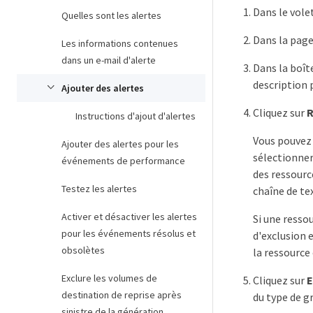
Dans le vole
Quelles sont les alertes
Dans la pag
Les informations contenues
dans un e-mail d'alerte
Dans la boît
description p
Ajouter des alertes
Cliquez sur
R
Instructions d'ajout d'alertes
Vous pouvez 
Ajouter des alertes pour les
sélectionner
événements de performance
des ressource
Testez les alertes
chaîne de tex
Activer et désactiver les alertes
Si une ressou
pour les événements résolus et
d'exclusion e
obsolètes
la ressource 
Exclure les volumes de
Cliquez sur
destination de reprise après
du type de g
sinistre de la génération