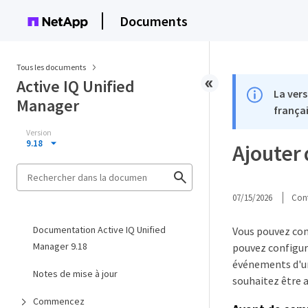
Documents
Tous les documents
Active IQ Unified
La vers
Manager
françai
Version
9.18
Ajouter 
07/15/2026
Cont
Documentation Active IQ Unified
Vous pouvez conf
Manager 9.18
pouvez configure
événements d'un 
Notes de mise à jour
souhaitez être av
Commencez