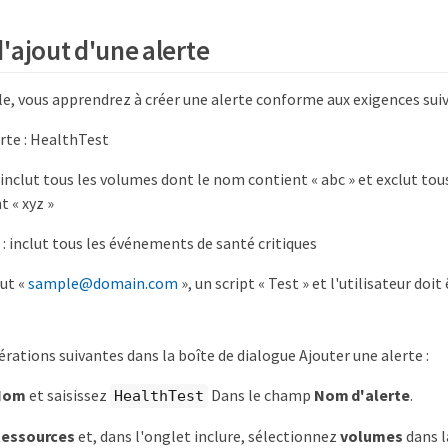
'ajout d'une alerte
e, vous apprendrez à créer une alerte conforme aux exigences suiv
rte : HealthTest
 inclut tous les volumes dont le nom contient « abc » et exclut tou
 « xyz »
 inclut tous les événements de santé critiques
lut «
sample@domain.com
», un script « Test » et l'utilisateur doit
érations suivantes dans la boîte de dialogue Ajouter une alerte :
Nom
et saisissez
Dans le champ
Nom d'alerte
.
HealthTest
essources
et, dans l'onglet inclure, sélectionnez
volumes
dans l