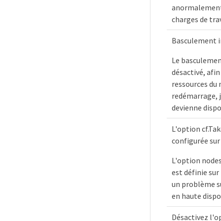
anormalement 
charges de trav
Basculement 
Le basculemen
désactivé, afin
ressources du 
redémarrage, j
devienne dispo
L'option cf.Ta
configurée sur
L'option nodes
est définie sur
un problème s
en haute dispon
Désactivez l'o