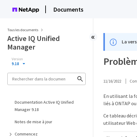
Documents
Tous les documents
Active IQ Unified
La vers
Manager
Problèm
Version
9.18
11/16/2022
Cont
En utilisant la 
Documentation Active IQ Unified
liés à ONTAP ou
Manager 9.18
Ce tableau décr
Notes de mise à jour
utilisateur Web
Commencez