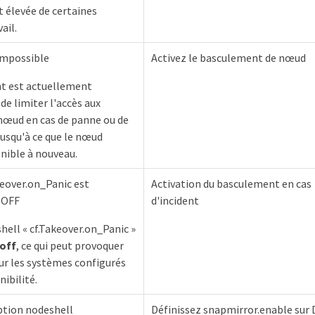
élevée de certaines
ail.
impossible
Activez le basculement de nœud
t est actuellement
 de limiter l'accès aux
nœud en cas de panne ou de
usqu'à ce que le nœud
nible à nouveau.
keover.on_Panic est
Activation du basculement en cas
 OFF
d'incident
hell « cf.Takeover.on_Panic »
off
, ce qui peut provoquer
ur les systèmes configurés
ibilité.
ption nodeshell
Définissez snapmirror.enable sur 