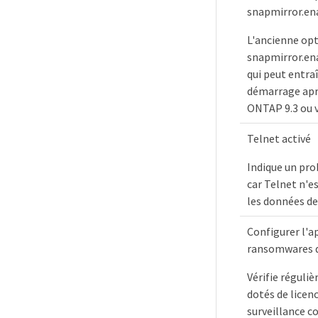
snapmirror.en
L'ancienne opt
snapmirror.ena
qui peut entra
démarrage aprè
ONTAP 9.3 ou v
Telnet activé
Indique un pro
car Telnet n'e
les données de
Configurer l'a
ransomwares d
Vérifie réguliè
dotés de licenc
surveillance c