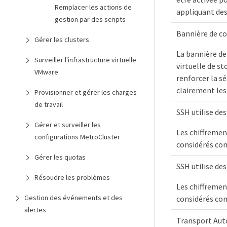
Remplacer les actions de
appliquant des 
gestion par des scripts
Bannière de c
Gérer les clusters
La bannière de
Surveiller l'infrastructure virtuelle
virtuelle de st
VMware
renforcer la s
clairement les 
Provisionner et gérer les charges
de travail
SSH utilise de
Gérer et surveiller les
Les chiffrement
configurations MetroCluster
considérés co
Gérer les quotas
SSH utilise de
Résoudre les problèmes
Les chiffrement
Gestion des événements et des
considérés co
alertes
Transport Aut