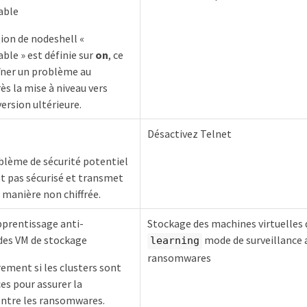
able
ion de nodeshell «
ble » est définie sur
on
, ce
îner un problème au
s la mise à niveau vers
ersion ultérieure.
Désactivez Telnet
blème de sécurité potentiel
st pas sécurisé et transmet
 manière non chiffrée.
pprentissage anti-
Stockage des machines virtuelles 
es VM de stockage
mode de surveillance 
learning
ransomwares
rement si les clusters sont
es pour assurer la
ontre les ransomwares.