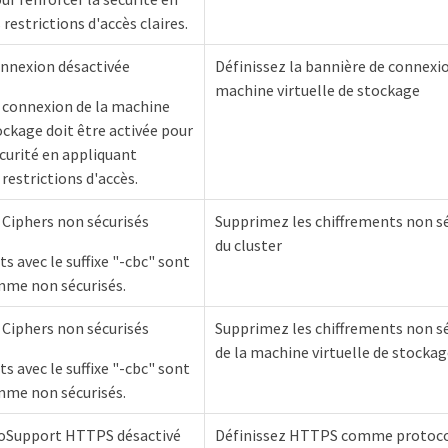
restrictions d'accès claires.
onnexion désactivée
Définissez la bannière de connexio
machine virtuelle de stockage
 connexion de la machine
ockage doit être activée pour
écurité en appliquant
restrictions d'accès.
s Ciphers non sécurisés
Supprimez les chiffrements non s
du cluster
s avec le suffixe "-cbc" sont
mme non sécurisés.
s Ciphers non sécurisés
Supprimez les chiffrements non s
de la machine virtuelle de stocka
s avec le suffixe "-cbc" sont
mme non sécurisés.
oSupport HTTPS désactivé
Définissez HTTPS comme protoco