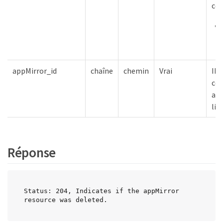
co
appMirror_id
chaîne
chemin
Vrai
ID 
col
app
lis
Réponse
Status: 204, Indicates if the appMirror 
resource was deleted.