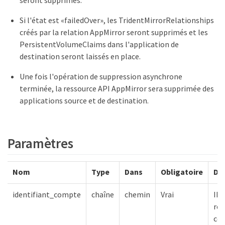
Si l'état est «failedOver», les TridentMirrorRelationships
créés par la relation AppMirror seront supprimés et les
PersistentVolumeClaims dans l'application de
destination seront laissés en place.
Une fois l'opération de suppression asynchrone
terminée, la ressource API AppMirror sera supprimée des
applications source et de destination.
Paramètres
Nom
Type
Dans
Obligatoire
Des
identifiant_compte
chaîne
chemin
Vrai
ID 
res
co