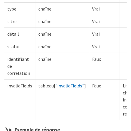
type
chaîne
Vrai
titre
chaîne
Vrai
détail
chaîne
Vrai
statut
chaîne
Vrai
identifiant
chaîne
Faux
de
corrélation
invalidFields
tableau[
"invalidFields"
]
Faux
List
cha
inva
corp
req
Exemple de réponse