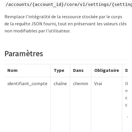
/accounts/{account_id}/core/v1/settings/{settin
Remplace l'intégralité de la ressource stockée par le corps
de la requête JSON fourni, tout en préservant les valeurs clés
non modifiables par l'utilisateur.
Paramètres
Nom
Type
Dans
Obligatoire
Des
identifiant_compte
chaîne
chemin
Vrai
ID 
res
co
co