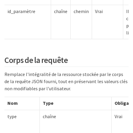
id_paramètre
chaîne
chemin
Vrai
ID 
col
par
lis
Corps de la requête
Remplace l'intégralité de la ressource stockée par le corps
de la requête JSON fourni, tout en préservant les valeurs clés
non modifiables par l'utilisateur.
Nom
Type
Obligato
type
chaîne
Vrai