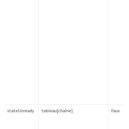
stateUnready
tableau[chaîne]
Faux