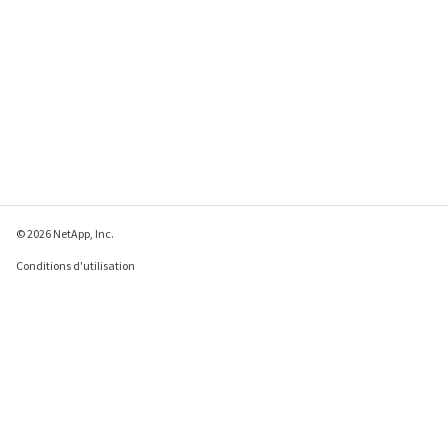
© 2026 NetApp, Inc.
Conditions d'utilisation
Déclaration de
confidentialité
Déclaration sur les
cookies
Paramètres des cookies
Envoyer des commentaires à propos de cette page