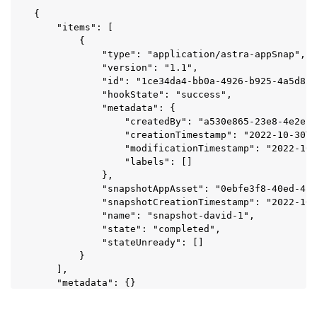
{

    "items": [

        {

            "type": "application/astra-appSnap",

            "version": "1.1",

            "id": "1ce34da4-bb0a-4926-b925-4a5d85d
            "hookState": "success",

            "metadata": {

                "createdBy": "a530e865-23e8-4e2e-8
                "creationTimestamp": "2022-10-30T2
                "modificationTimestamp": "2022-10-
                "labels": []

            },

            "snapshotAppAsset": "0ebfe3f8-40ed-4bd
            "snapshotCreationTimestamp": "2022-10-
            "name": "snapshot-david-1",

            "state": "completed",

            "stateUnready": []

        }

    ],

    "metadata": {}

}