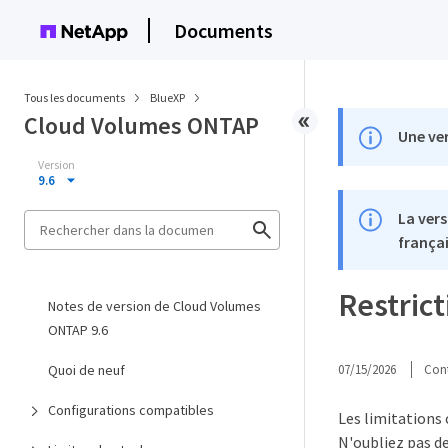
Documents
Tous les documents
BlueXP
Cloud Volumes ONTAP
Une ver
Version
9.6
La vers
françai
Restric
Notes de version de Cloud Volumes
ONTAP 9.6
Quoi de neuf
07/15/2026
Cont
Configurations compatibles
Les limitations
N'oubliez pas d