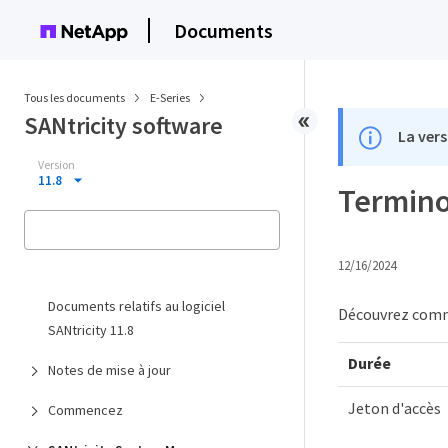
Documents
Tous les documents
E-Series
SANtricity software
La vers
Version
11.8
Terminol
12/16/2024
Documents relatifs au logiciel
Découvrez comme
SANtricity 11.8
Durée
Notes de mise à jour
Jeton d'accès
Commencez