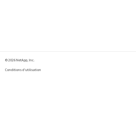
© 2026 NetApp, Inc.
Conditions d'utilisation
Déclaration de
confidentialité
Déclaration sur les
cookies
Paramètres des cookies
Envoyer des commentaires à propos de cette page