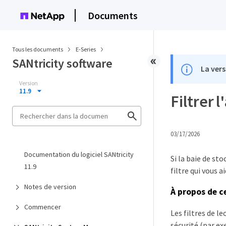
Documents
Tous les documents
E-Series
SANtricity software
La vers
Version
11.9
Filtrer 
03/17/2026
Documentation du logiciel SANtricity
Si la baie de st
11.9
filtre qui vous a
Notes de version
À propos de c
Commencer
Les filtres de l
sécurité (par e