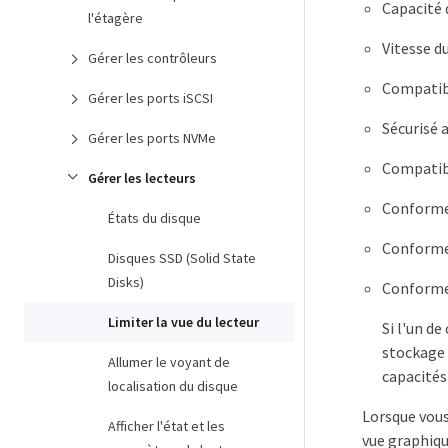
Capacité d
l'étagère
Vitesse du
Gérer les contrôleurs
Compatibl
Gérer les ports iSCSI
Sécurisé 
Gérer les ports NVMe
Compatib
Gérer les lecteurs
Conforme
États du disque
Conforme 
Disques SSD (Solid State
Disks)
Conforme 
Limiter la vue du lecteur
Si l'un de
stockage 
Allumer le voyant de
capacités
localisation du disque
Lorsque vous
Afficher l'état et les
vue graphiqu