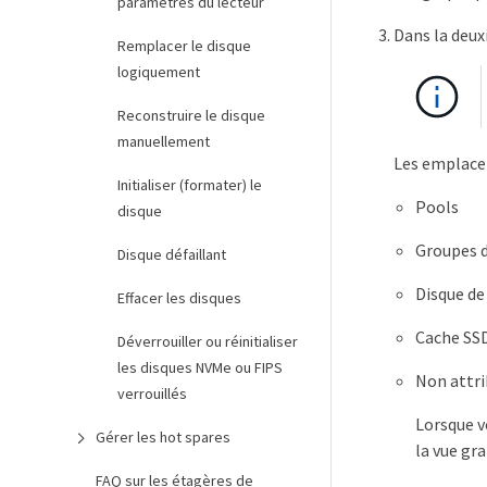
paramètres du lecteur
Dans la deux
Remplacer le disque
logiquement
Reconstruire le disque
manuellement
Les emplacem
Initialiser (formater) le
Pools
disque
Groupes 
Disque défaillant
Disque de
Effacer les disques
Cache SS
Déverrouiller ou réinitialiser
les disques NVMe ou FIPS
Non attr
verrouillés
Lorsque v
Gérer les hot spares
la vue gr
FAQ sur les étagères de