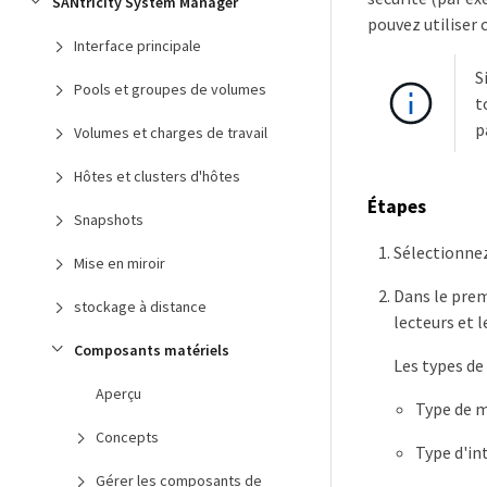
SANtricity System Manager
pouvez utiliser
Interface principale
S
Pools et groupes de volumes
t
p
Volumes et charges de travail
Hôtes et clusters d'hôtes
Étapes
Snapshots
Sélectionne
Mise en miroir
Dans le prem
stockage à distance
lecteurs et l
Composants matériels
Les types de 
Aperçu
Type de m
Concepts
Type d'in
Gérer les composants de