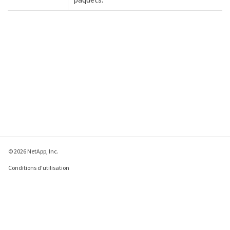
© 2026 NetApp, Inc.
Conditions d'utilisation
Déclaration de
confidentialité
Déclaration sur les
cookies