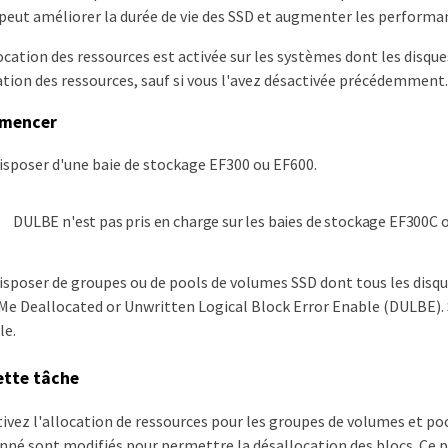
 peut améliorer la durée de vie des SSD et augmenter les performa
location des ressources est activée sur les systèmes dont les disq
cation des ressources, sauf si vous l'avez désactivée précédemment.
mmencer
isposer d'une baie de stockage EF300 ou EF600.
DULBE n'est pas pris en charge sur les baies de stockage EF300C
isposer de groupes ou de pools de volumes SSD dont tous les disq
Me Deallocated or Unwritten Logical Block Error Enable (DULBE). 
le.
ette tâche
ivez l'allocation de ressources pour les groupes de volumes et po
onné sont modifiés pour permettre la désallocation des blocs. Ce 