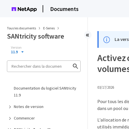
Documents
Tous les documents
E-Series
SANtricity software
La vers
Version
11.9
Activez 
volumes 
03/17/2026
Documentation du logiciel SANtricity
11.9
Pour tous les di
Notes de version
dans un pool ou
Commencer
L'allocation de 
utilisés immédia