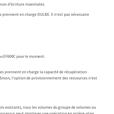
nces d'écriture maximales.
ues prennent en charge DULBE. Il n'est pas nécessaire
 ou EF600C pour le moment.
ues prennent en charge la capacité de récupération
Sinon, l'option de provisionnement des ressources n'est
ols existants, tous les volumes du groupe de volumes ou
processus peut impliquer une opération en arrière-plan