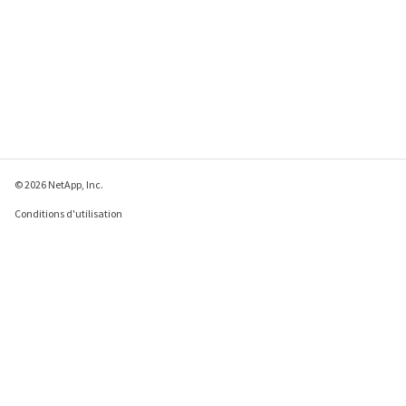
© 2026 NetApp, Inc.
Conditions d'utilisation
Déclaration de
confidentialité
Déclaration sur les
cookies
Paramètres des cookies
Envoyer des commentaires à propos de cette page