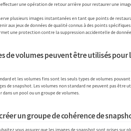
effectuer une opération de retour arrière pour restaurer une imag
erve plusieurs images instantanées en tant que points de restaur
venir aux jeux de données de qualité connus à des points spécifique
rmet une protection contre la suppression accidentelle de données
es de volumes peuvent être utilisés pour 
dard et les volumes fins sont les seuls types de volumes pouvant 
ges de snapshot. Les volumes non standard ne peuvent pas être uti
er dans un pool ou un groupe de volumes.
créer un groupe de cohérence de snapsho
uhaitez vous assurer que les images de snapshot sont prises sur p