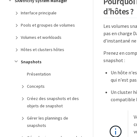
Pourquoi 
SANtricity System Manager
d’hôtes ?
Interface principale
Pools et groupes de volumes
Les volumes sna
pas en charge D
Volumes et workloads
d'instantané ne 
Hôtes et clusters hôtes
Prenez en compt
snapshot :
Snapshots
Un hôte n'es
Présentation
qui n'est pa
Concepts
Un cluster h
Créez des snapshots et des
compatible 
objets de snapshot
V
Gérer les plannings de
c
snapshots
v