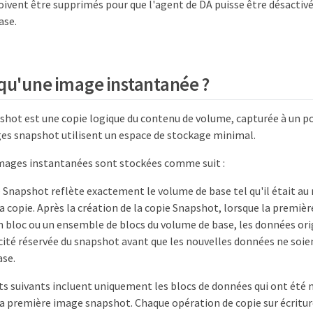
oivent être supprimés pour que l'agent de DA puisse être désactivé
ase.
 qu'une image instantanée ?
hot est une copie logique du contenu de volume, capturée à un poi
es snapshot utilisent un espace de stockage minimal.
mages instantanées sont stockées comme suit :
Snapshot reflète exactement le volume de base tel qu'il était a
la copie. Après la création de la copie Snapshot, lorsque la premiè
un bloc ou un ensemble de blocs du volume de base, les données or
cité réservée du snapshot avant que les nouvelles données ne soien
ase.
s suivants incluent uniquement les blocs de données qui ont été m
la première image snapshot. Chaque opération de copie sur écritur