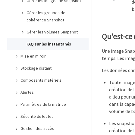
Gérer les images de snapshot
d
b
Gérer les groupes de
cohérence Snapshot
Gérer les volumes Snapshot
Qu'est-ce
FAQ sur les instantanés
Une image Snaps
Mise en miroir
temps. Les imag
Stockage distant
Les données d'i
Composants matériels
Toute image 
création de 
Alertes
a lieu pour 
dans la capa
Paramètres de la matrice
volume de b
Sécurité du lecteur
Les snapshot
Gestion des accès
création de 