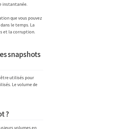
e instantanée.
ation que vous pouvez
s dans le temps. La
 et la corruption.
les snapshots
être utilisés pour
lisés. Le volume de
t ?
lusieurs volumes en