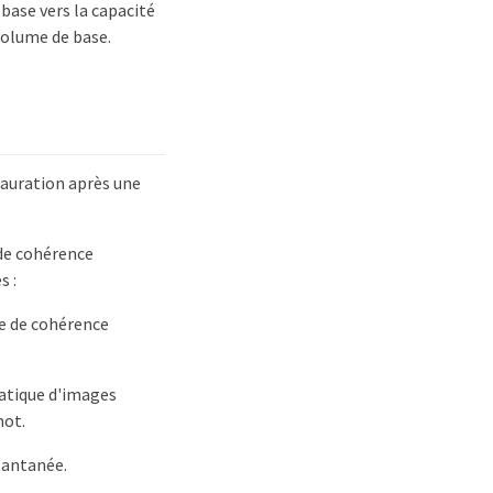
 base vers la capacité
volume de base.
tauration après une
de cohérence
s :
e de cohérence
atique d'images
hot.
tantanée.