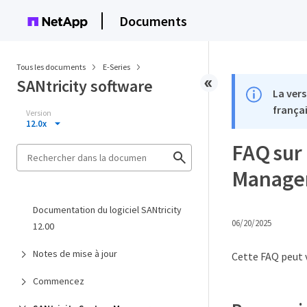
Documents
Tous les documents
E-Series
SANtricity software
La vers
françai
Version
12.0x
FAQ sur 
Manage
Documentation du logiciel SANtricity
06/20/2025
12.00
Notes de mise à jour
Cette FAQ peut v
Commencez