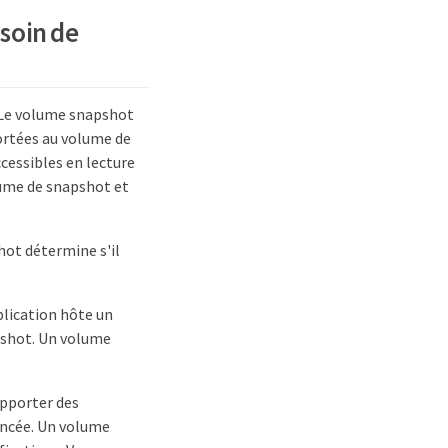
esoin de
 Le volume snapshot
portées au volume de
cessibles en lecture
lume de snapshot et
hot détermine s'il
plication hôte un
pshot. Un volume
apporter des
encée. Un volume