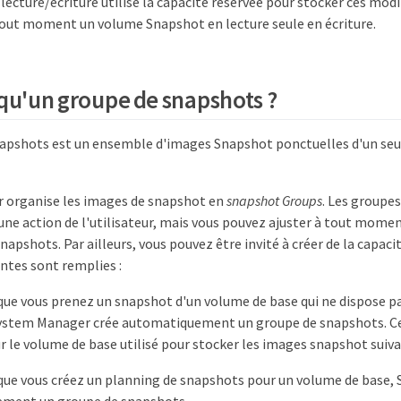
lecture/écriture utilise la capacité réservée pour stocker ces mod
tout moment un volume Snapshot en lecture seule en écriture.
 qu'un groupe de snapshots ?
apshots est un ensemble d'images Snapshot ponctuelles d'un seu
 organise les images de snapshot en
snapshot Groups
. Les groupe
ne action de l'utilisateur, mais vous pouvez ajuster à tout momen
napshots. Par ailleurs, vous pouvez être invité à créer de la capaci
ntes sont remplies :
que vous prenez un snapshot d'un volume de base qui ne dispose p
ystem Manager crée automatiquement un groupe de snapshots. Cel
r le volume de base utilisé pour stocker les images snapshot suiva
que vous créez un planning de snapshots pour un volume de base,
ment un groupe de snapshots.