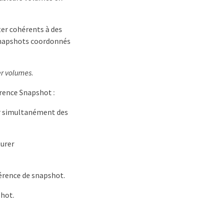
er cohérents à des
 snapshots coordonnés
 volumes
.
rence Snapshot :
r simultanément des
urer
érence de snapshot.
shot.