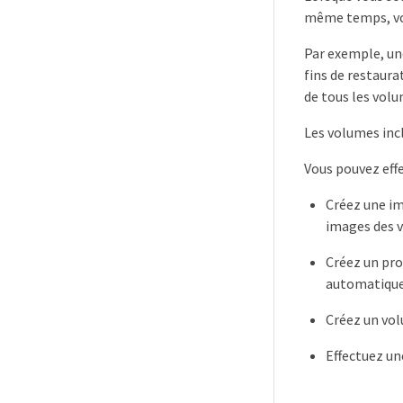
même temps, vou
Par exemple, un
fins de restaur
de tous les volu
Les volumes inc
Vous pouvez eff
Créez une i
images des 
Créez un pr
automatique
Créez un vol
Effectuez un