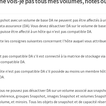
ne vois-je pas tous mes volumes, hôtes ou
pshot avec un volume de base DA ne peuvent pas être affectés à un
ata assurance (DA). Vous devez désactiver DA sur le volume de bas
puisse être affecté à un hôte qui n'est pas compatible DA.
e les consignes suivantes concernant l'hôte auquel vous attribue
t pas compatible DA s'il est connecté à la matrice de stockage via
s compatible DA.
ôte n'est pas compatible DA s'il possède au moins un membre hôte
DA.
ous ne pouvez pas désactiver DA sur un volume associé aux snapsh
ohérence, groupes Snapshot, images Snapshot et volumes Snapsho
olume, et miroirs. Tous les objets de snapshot et de capacité réser