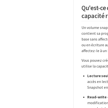
Qu'est-ce
capacité 
Un volume snaps
contient sa pro
base sans affect
ou en écriture a
affectez-le à un
Vous pouvez cré
utilise la capaci
Lecture seu
accès en lec
Snapshot en 
Read-write
modification