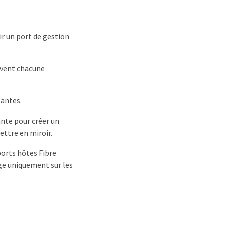
ir un port de gestion
uvent chacune
tantes.
ante pour créer un
ttre en miroir.
ports hôtes Fibre
rge uniquement sur les