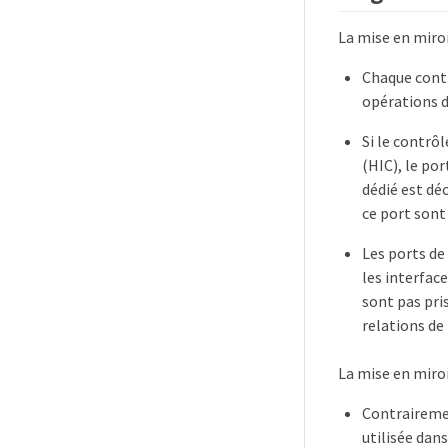
La mise en miroi
Chaque contr
opérations d
Si le contrôl
(HIC), le po
dédié est dé
ce port sont
Les ports de
les interfac
sont pas pri
relations de
La mise en miroi
Contrairemen
utilisée dan