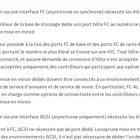
r via une interface FC (asynchrone ou synchrone) nécessite les él
ôleur de la baie de stockage dédie son port hôte FC au numéro le 
e mise en miroir.
eur possède à la fois des ports FC de base et des ports FC de carte 
rt portant le numéro le plus élevé se trouve sur une HIC. Tout hôte
connecté, et aucune demande de connexion d'hôte n'est acceptée. 
 acceptées uniquement des contrôleurs qui participent aux opérati
 mise en miroir dédiés doivent être connectés à un environnemen
es de service d'annuaire et de service de noms. En particulier, FC-A
s en charge comme options de connectivité entre les contrôleurs q
 mise en miroir.
r via une interface iSCSI (asynchrone uniquement) nécessite les é
t à FC, iSCSI ne nécessite pas de port dédié. Lorsqu'une mise en 
s des environnements iSCSI, il n'est pas nécessaire de dédier l'un d