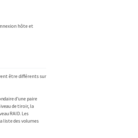
onnexion hôte et
ent être différents sur
ondaire d'une paire
eau de tiroir, la
veau RAID. Les
a liste des volumes