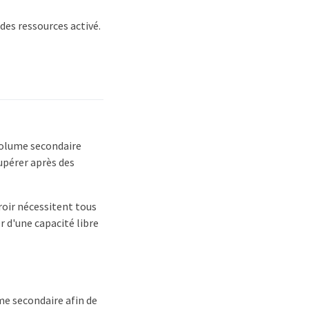
des ressources activé.
 volume secondaire
upérer après des
roir nécessitent tous
 d'une capacité libre
me secondaire afin de