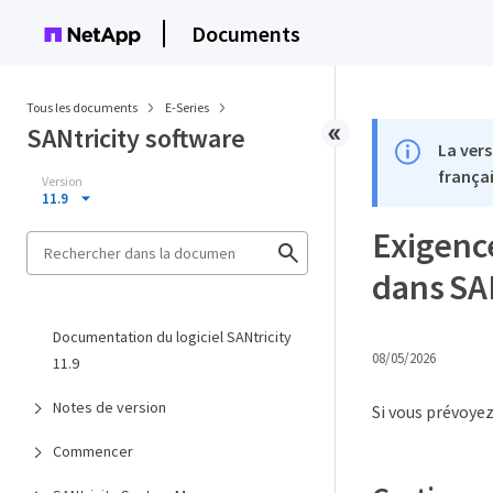
Documents
Tous les documents
E-Series
SANtricity software
La vers
françai
Version
11.9
Exigence
dans SA
Documentation du logiciel SANtricity
08/05/2026
11.9
Notes de version
Si vous prévoyez
Commencer