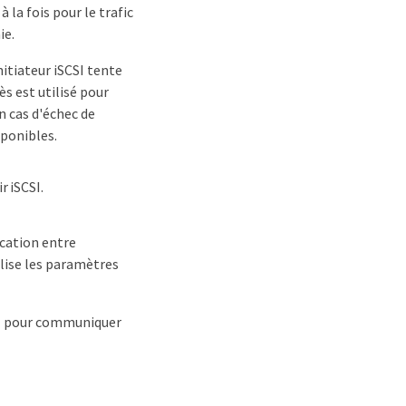
 la fois pour le trafic
ie.
nitiateur iSCSI tente
ès est utilisé pour
n cas d'échec de
sponibles.
r iSCSI.
ication entre
ilise les paramètres
AN pour communiquer