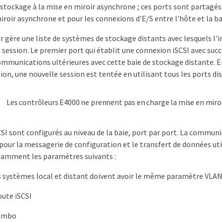
 stockage à la mise en miroir asynchrone ; ces ports sont partagés à
iroir asynchrone et pour les connexions d'E/S entre l'hôte et la ba
r gère une liste de systèmes de stockage distants avec lesquels l'i
 session. Le premier port qui établit une connexion iSCSI avec succ
ommunications ultérieures avec cette baie de stockage distante. E
n, une nouvelle session est tentée en utilisant tous les ports di
Les contrôleurs E4000 ne prennent pas en charge la mise en miroi
CSI sont configurés au niveau de la baie, port par port. La commun
pour la messagerie de configuration et le transfert de données ut
tamment les paramètres suivants :
s systèmes local et distant doivent avoir le même paramètre VL
oute iSCSI
umbo