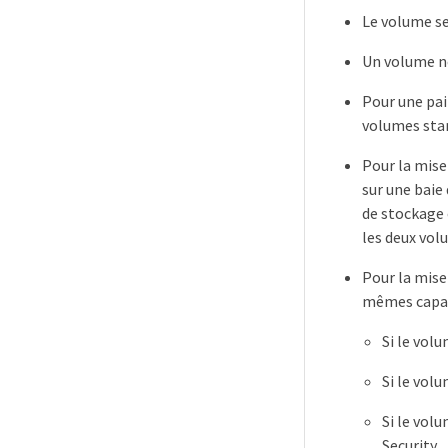
Le volume se
Un volume ne
Pour une pai
volumes stan
Pour la mise
sur une baie
de stockage e
les deux vol
Pour la mise
mêmes capaci
Si le vol
Si le vol
Si le volu
Security.