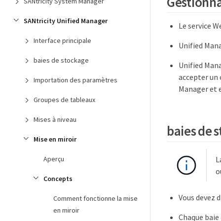
Gestionna
SANtricity System Manager
SANtricity Unified Manager
Le service W
Interface principale
Unified Mana
baies de stockage
Unified Mana
accepter un c
Importation des paramètres
Manager et 
Groupes de tableaux
Mises à niveau
baies de 
Mise en miroir
L
Aperçu
o
Concepts
Vous devez d
Comment fonctionne la mise
en miroir
Chaque baie 