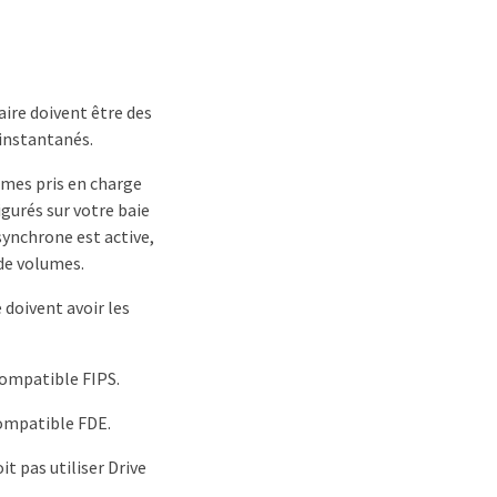
ire doivent être des
instantanés.
umes pris en charge
gurés sur votre baie
 synchrone est active,
 de volumes.
 doivent avoir les
compatible FIPS.
compatible FDE.
it pas utiliser Drive