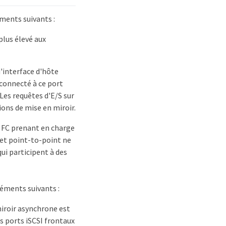
éments suivants :
plus élevé aux
d'interface d'hôte
 connecté à ce port
Les requêtes d'E/S sur
ons de mise en miroir.
t FC prenant en charge
L et point-to-point ne
ui participent à des
léments suivants :
miroir asynchrone est
es ports iSCSI frontaux