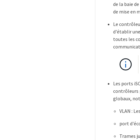
de la baie de
de mise en m
Le contrôleu
d'établir une
toutes les c
communicatio
Les ports iS
contrôleurs 
globaux, no
VLAN : Le
port d'éc
Trames j