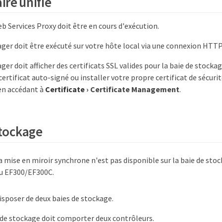
ire unifié
eb Services Proxy doit être en cours d'exécution.
ger doit être exécuté sur votre hôte local via une connexion HTTP
ger doit afficher des certificats SSL valides pour la baie de stocka
ertificat auto-signé ou installer votre propre certificat de sécurité
en accédant à
Certificate
›
Certificate Management
.
stockage
a mise en miroir synchrone n'est pas disponible sur la baie de st
u EF300/EF300C.
isposer de deux baies de stockage.
de stockage doit comporter deux contrôleurs.