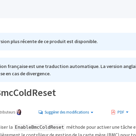
sion plus récente de ce produit est disponible.
ion française est une traduction automatique. La version anglai
se en cas de divergence.
BmcColdReset
ributeurs
Suggérer des modifications
PDF
iser la
méthode pour activer une tâche en
EnableBmcColdReset
ulièrement le contrôleur de gestion de la carte mère (BMC) pour t