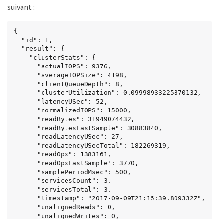
suivant :
{

  "id": 1,

  "result": {

    "clusterStats": {

      "actualIOPS": 9376,

      "averageIOPSize": 4198,

      "clientQueueDepth": 8,

      "clusterUtilization": 0.09998933225870132,

      "latencyUSec": 52,

      "normalizedIOPS": 15000,

      "readBytes": 31949074432,

      "readBytesLastSample": 30883840,

      "readLatencyUSec": 27,

      "readLatencyUSecTotal": 182269319,

      "readOps": 1383161,

      "readOpsLastSample": 3770,

      "samplePeriodMsec": 500,

      "servicesCount": 3,

      "servicesTotal": 3,

      "timestamp": "2017-09-09T21:15:39.809332Z",

      "unalignedReads": 0,

      "unalignedWrites": 0,
