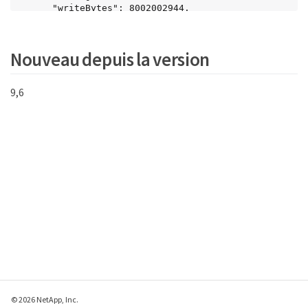
      "writeBytes": 8002002944,

      "writeBytesLastSample": 7520256,

      "writeLatencyUSec": 156,

      "writeLatencyUSecTotal": 231848965,

Nouveau depuis la version
      "writeOps": 346383,

      "writeOpsLastSample": 918

    }

9,6
  }

}
© 2026 NetApp, Inc.