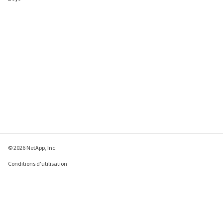
© 2026 NetApp, Inc.
Conditions d'utilisation
Déclaration de
confidentialité
Déclaration sur les
cookies