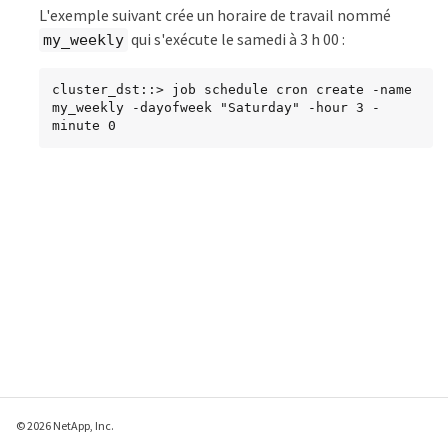
L'exemple suivant crée un horaire de travail nommé
qui s'exécute le samedi à 3 h 00 :
my_weekly
cluster_dst::> job schedule cron create -name 
my_weekly -dayofweek "Saturday" -hour 3 -
minute 0
© 2026 NetApp, Inc.