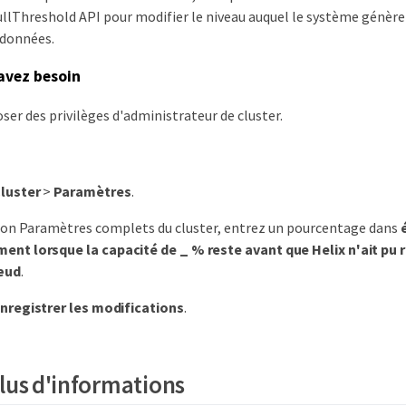
llThreshold API pour modifier le niveau auquel le système génère
adonnées.
avez besoin
ser des privilèges d'administrateur de cluster.
luster
>
Paramètres
.
ion Paramètres complets du cluster, entrez un pourcentage dans
ent lorsque la capacité de _ % reste avant que Helix n'ait pu 
œud
.
nregistrer les modifications
.
lus d'informations