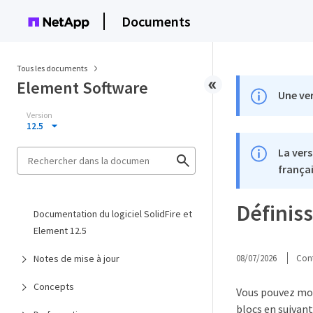
Documents
Tous les documents
Element Software
Une ver
Version
12.5
La vers
françai
Définiss
Documentation du logiciel SolidFire et
Element 12.5
Notes de mise à jour
08/07/2026
Cont
Concepts
Vous pouvez mod
blocs en suivant