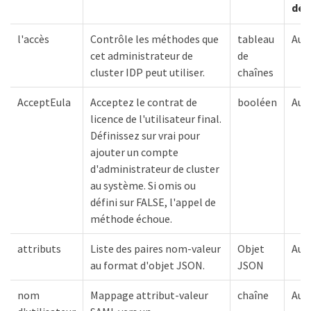
déf
l'accès
Contrôle les méthodes que
tableau
Auc
cet administrateur de
de
cluster IDP peut utiliser.
chaînes
AcceptEula
Acceptez le contrat de
booléen
Auc
licence de l'utilisateur final.
Définissez sur vrai pour
ajouter un compte
d'administrateur de cluster
au système. Si omis ou
défini sur FALSE, l'appel de
méthode échoue.
attributs
Liste des paires nom-valeur
Objet
Auc
au format d'objet JSON.
JSON
nom
Mappage attribut-valeur
chaîne
Auc