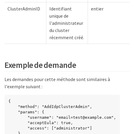
ClusterAdminID
Identifiant
entier
unique de
l'administrateur
du cluster
récemment créé.
Exemple de demande
Les demandes pour cette méthode sont similaires à
l'exemple suivant :
{

    "method": "AddIdpClusterAdmin",

    "params": {

        "username": "email=test@example.com",

        "acceptEula": true,

        "access": ["administrator"]

    }
