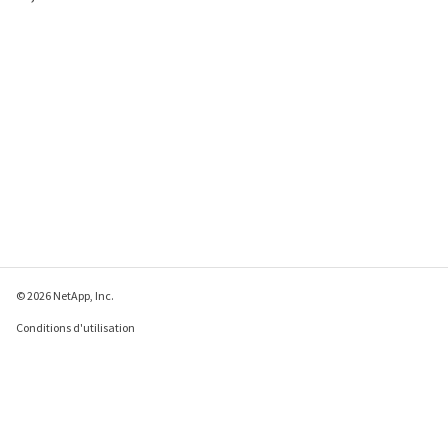
© 2026 NetApp, Inc.
Conditions d'utilisation
Déclaration de
confidentialité
Déclaration sur les
cookies