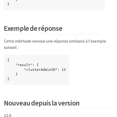
}
Exemple de réponse
Cette méthode renvoie une réponse similaire à l'exemple
suivant :
{

    "result": {

        "clusterAdminID": 13

    }

}
Nouveau depuis la version
12,0