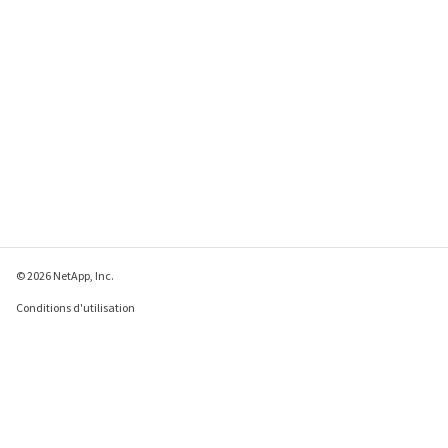
© 2026 NetApp, Inc.
Conditions d'utilisation
Déclaration de
confidentialité
Déclaration sur les
cookies
Paramètres des cookies