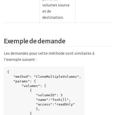
volumes source
et de
destination.
Exemple de demande
Les demandes pour cette méthode sont similaires à
l'exemple suivant :
{

   "method": "CloneMultipleVolumes",

   "params": {

       "volumes": [

           {

              "volumeID": 5

              "name":"foxhill",

              "access":"readOnly"

              },

           {
