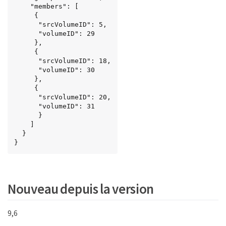
    "members": [

     {

      "srcVolumeID": 5,

      "volumeID": 29

     },

     {

      "srcVolumeID": 18,

      "volumeID": 30

     },

     {

      "srcVolumeID": 20,

      "volumeID": 31

      }

    ]

  }

}
Nouveau depuis la version
9,6