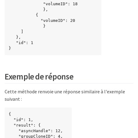
              "volumeID": 18

              },

           {

             "volumeID": 20

              }

     ]

   },

   "id": 1

}
Exemple de réponse
Cette méthode renvoie une réponse similaire à l'exemple
suivant :
{

  "id": 1,

  "result": {

    "asyncHandle": 12,

    "groupCloneID": 4,
