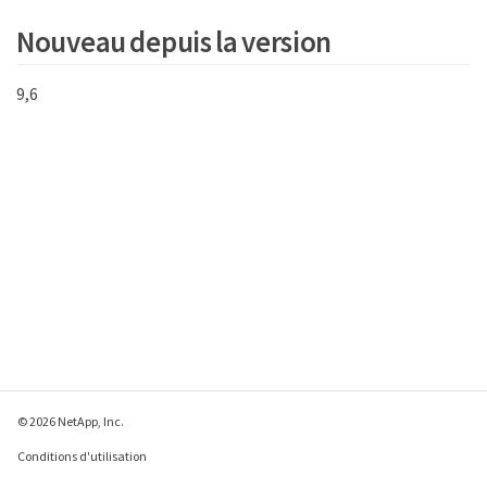
"enabled",

Nouveau depuis la version
            "supportedProtectionSchemes": [

                "doubleHelix"

            ],

9,6
            "svip": "10.10.10.111",

            "svipInterface": "team10G",

            "svipNodeID": 3,

            "svipVlanTag": "0",

            "uniqueID": "psmp",

            "uuid": "2f575d0c-36fe-406d-9d10-
dbc1c306ade7"

        }

    }

}
© 2026 NetApp, Inc.
Conditions d'utilisation