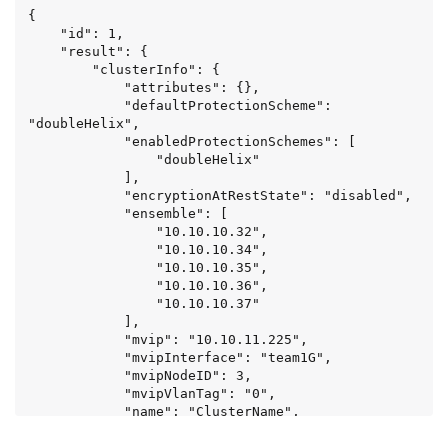
{

    "id": 1,

    "result": {

        "clusterInfo": {

            "attributes": {},

            "defaultProtectionScheme": 
"doubleHelix",

            "enabledProtectionSchemes": [

                "doubleHelix"

            ],

            "encryptionAtRestState": "disabled",

            "ensemble": [

                "10.10.10.32",

                "10.10.10.34",

                "10.10.10.35",

                "10.10.10.36",

                "10.10.10.37"

            ],

            "mvip": "10.10.11.225",

            "mvipInterface": "team1G",

            "mvipNodeID": 3,

            "mvipVlanTag": "0",

            "name": "ClusterName",

            "repCount": 2,

            "softwareEncryptionAtRestState": 