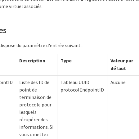
me virtuel associés.
es
ispose du paramètre d'entrée suivant :
Description
Type
Valeur par
défaut
ointID
Liste des ID de
Tableau UUID
Aucune
point de
protocolEndpointID
terminaison de
protocole pour
lesquels
récupérer des
informations. Si
vous omettez