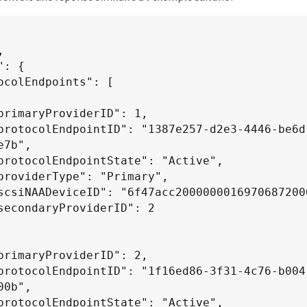
7b",

0b",
