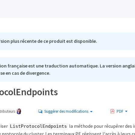
sion plus récente de ce produit est disponible.
ion française est une traduction automatique. La version anglai
se en cas de divergence.
tocolEndpoints
ributeurs
Suggérer des modifications
PDF
liser
la méthode pour récupérer des i
ListProtocolEndpoints
 protocole du cluster. Les terminaux PE régissent l'accès à leurs 