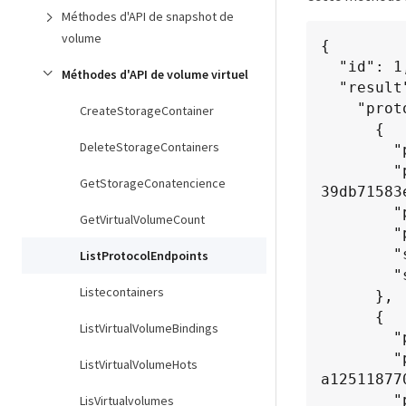
Méthodes d'API de snapshot de
volume
{

  "id": 1,

Méthodes d'API de volume virtuel
  "result": {

    "protocolEndpoints": [

CreateStorageContainer
      {

DeleteStorageContainers
        "primaryProviderID": 1,

        "protocolEndpointID": "1387e257-d2e3-4446-be6d-
GetStorageConatencience
39db71583e
        "protocolEndpointState": "Active",

GetVirtualVolumeCount
        "providerType": "Primary",

        "scsiNAADeviceID": "6f47acc2000000016970687200000000",

ListProtocolEndpoints
        "secondaryProviderID": 2

Listecontainers
      },

      {

ListVirtualVolumeBindings
        "primaryProviderID": 2,

        "protocolEndpointID": "1f16ed86-3f31-4c76-b004-
ListVirtualVolumeHots
a125118770
        "protocolEndpointState": "Active",

LisVirtualvolumes