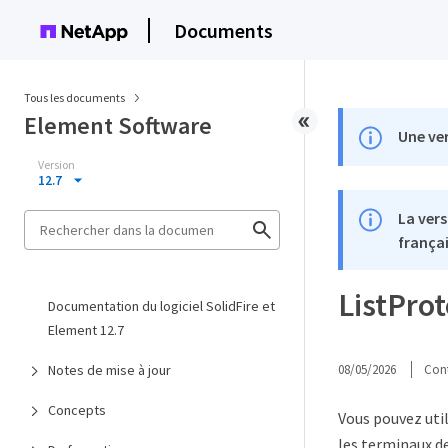
Documents
Tous les documents
Element Software
Une ver
Version
12.7
La vers
françai
ListPro
Documentation du logiciel SolidFire et
Element 12.7
Notes de mise à jour
08/05/2026
Cont
Concepts
Vous pouvez uti
les terminaux de