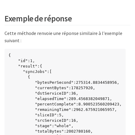
Exemple de réponse
Cette méthode renvoie une réponse similaire à l'exemple
suivant :
{

    "id":1,

    "result":{

      "syncJobs":[

        {

           "bytesPerSecond":275314.8834458956,

           "currentBytes":178257920,

           "dstServiceID":36,

           "elapsedTime":289.4568382049871,

           "percentComplete":8.900523560209423,

           "remainingTime":2962.675921065957,

           "sliceID":5,

           "srcServiceID":16,

           "stage":"whole",

           "totalBytes":2002780160,
