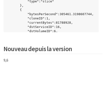
           "type":"slice"

       },

       {

           "bytesPerSecond":305461.3198607744,

           "cloneID":1,

           "currentBytes":81788928,

           "dstServiceID":16,

           "dstVolumeID":6,

           "elapsedTime":291.7847648200743,

           "nodeID":1,

           "percentComplete":8.167539267015707,

Nouveau depuis la version
           "remainingTime":3280.708270981153,

           "sliceID":6,

           "srcServiceID":16,

9,6
           "srcVolumeID":5,

           "stage":"whole",

           "totalBytes":1001390080,

           "type":"clone"

        },

        {

           "blocksPerSecond":0,

           "branchType": "snapshot",

           "dstServiceID":8,

           "dstVolumeID":2,

           "elapsedTime":0,
