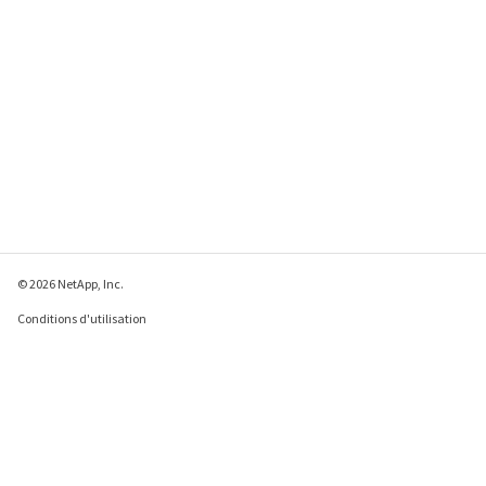
© 2026 NetApp, Inc.
Conditions d'utilisation
Déclaration de
confidentialité
Déclaration sur les
cookies
Paramètres des cookies