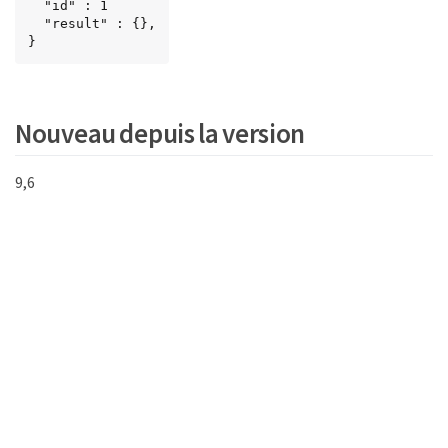
  "id" : 1

  "result" : {},

}
Nouveau depuis la version
9,6