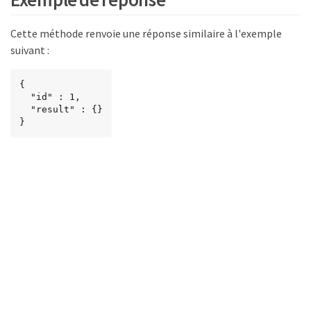
Cette méthode renvoie une réponse similaire à l'exemple
suivant :
{

  "id" : 1,

  "result" : {}

}