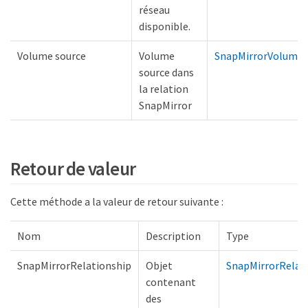
réseau
disponible.
Volume source
Volume
SnapMirrorVolumei
source dans
la relation
SnapMirror
Retour de valeur
Cette méthode a la valeur de retour suivante :
Nom
Description
Type
SnapMirrorRelationship
Objet
SnapMirrorRelat
contenant
des