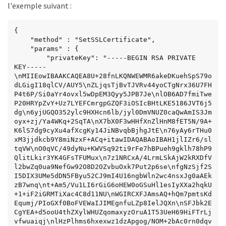
l'exemple suivant :
{

    "method" : "SetSSLCertificate",

    "params" : {

        "privateKey": "-----BEGIN RSA PRIVATE 
KEY-----
\nMIIEowIBAAKCAQEA8U+28fnLKQNWEWMR6akeDKuehSpS79o
dLGigI18qlCV/AUY5\nZLjqsTjBvTJVRv44yoCTgNrx36U7FH
P4t6P/Si0aYr4ovxl5wDpEM3Qyy5JPB7Je\nlOB6AD7fmiTwe
P20HRYpZvY+Uz7LYEFCmrgpGZQF3iOSIcBHtLKE5186JVT6j5
dg\n6yjUGQO352ylc9HXHcn6lb/jyl0DmVNUZ0caQwAmIS3Jm
oyx+zj/Ya4WKq+2SqTA\nX7bX0F3wHHfXnZlHnM8fET5N/9A+
K6lS7dg9cyXu4afXcgKy14JiNBvqbBjhgJtE\n76yAy6rTHu0
xM3jjdkcb9Y8miNzxF+ACq+itawIDAQABAoIBAH1jlIZr6/sl
tqVW\nO0qVC/49dyNu+KWVSq92ti9rFe7hBPueh9gklh78hP9
QlitLkir3YK4GFsTFUMux\n7z1NRCxA/4LrmLSkAjW2kRXDfV
l2bwZq0ua9NefGw92O8D2OZvbuOxk7Put2p6se\nfgNzSjf2S
I5DIX3UMe5dDN5FByu52CJ9mI4U16ngbWln2wc4nsxJg0aAEk
zB7wnq\nt+Am5/Vu1LI6rGiG6oHEW0oGSuHl1esIyXXa2hqkU
+1+iF2iGRMTiXac4C8d11NU\nWGIRCXFJAmsAQ+hQm7pmtsKd
Equmj/PIoGXf0BoFVEWaIJIMEgnfuLZp8IelJQXn\nSFJbk2E
CgYEA+d5ooU4thZXylWHUZqomaxyzOruA1T53UeH69HiFTrLj
vfwuaiqj\nlHzPlhms6hxexwz1dzApgog/NOM+2bAc0rn0dqv