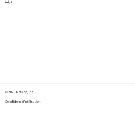
11,7
erKey
© 2026 NetApp, Inc.
Conditions d'utilisation
Déclaration de
confidentialité
Déclaration sur les
cookies