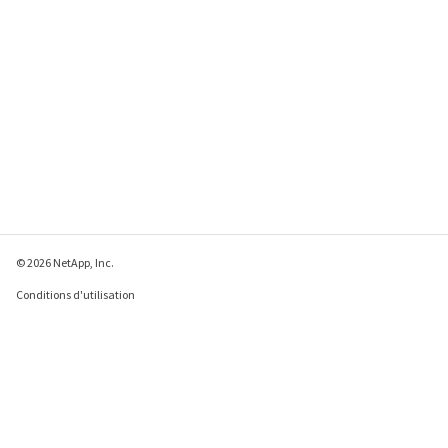
erKey
© 2026 NetApp, Inc.
Conditions d'utilisation
Déclaration de
confidentialité
Déclaration sur les
cookies
Paramètres des cookies