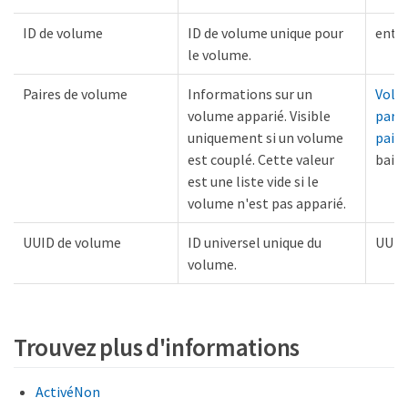
ID de volume
ID de volume unique pour
entie
le volume.
Paires de volume
Informations sur un
Volu
volume apparié. Visible
par
uniquement si un volume
paire
est couplé. Cette valeur
baie
est une liste vide si le
volume n'est pas apparié.
UUID de volume
ID universel unique du
UUID
volume.
Trouvez plus d'informations
ActivéNon