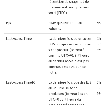
rétention du snapshot de
premier entré en premier
sorti (FIFO).
iqn
Nom qualifié iSCSI du
chaî
volume.
LastAccessTime
La dernière fois qu'un accès
Chaî
(E/S comprises) au volume
ISO
s'est produit (formaté
8601
comme UTC+0). Si l'heure
du dernier accès n'est pas
connue, cette valeur est
nulle.
LastAccessTimeIO
La dernière fois que des E/S
Chaî
du volume se sont
ISO
produites (formatées en
8601
UTC+0). Si l'heure du
dernier accès n'est pas