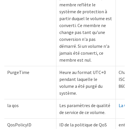
membre reflète le
système de protection à
partir duquel le volume est
converti. Ce membre ne
change pas tant qu'une
conversion n'a pas
démarré. Si un volume n'a
jamais été converti, ce
membre est nul.
PurgeTime
Heure au format UTC+0
Chaî
pendant laquelle le
ISO
volume a été purgé du
8601
système.
la qos
Les paramètres de qualité
La Q
de service de ce volume.
QosPolicyID
ID de la politique de QoS
entie