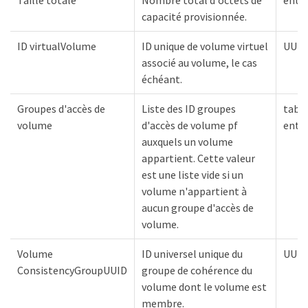
capacité provisionnée.
ID virtualVolume
ID unique de volume virtuel
UUID
associé au volume, le cas
échéant.
Groupes d'accès de
Liste des ID groupes
tabl
volume
d'accès de volume pf
entie
auxquels un volume
appartient. Cette valeur
est une liste vide si un
volume n'appartient à
aucun groupe d'accès de
volume.
Volume
ID universel unique du
UUID
ConsistencyGroupUUID
groupe de cohérence du
volume dont le volume est
membre.