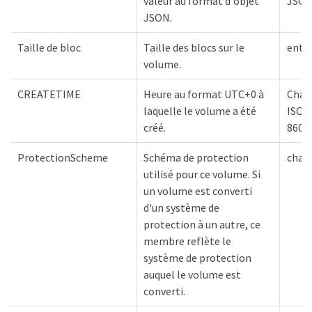
valeur au format d'objet
JSO
JSON.
Taille de bloc
Taille des blocs sur le
entie
volume.
CREATETIME
Heure au format UTC+0 à
Chaî
laquelle le volume a été
ISO
créé.
8601
ProtectionScheme
Schéma de protection
chaî
utilisé pour ce volume. Si
un volume est converti
d'un système de
protection à un autre, ce
membre reflète le
système de protection
auquel le volume est
converti.