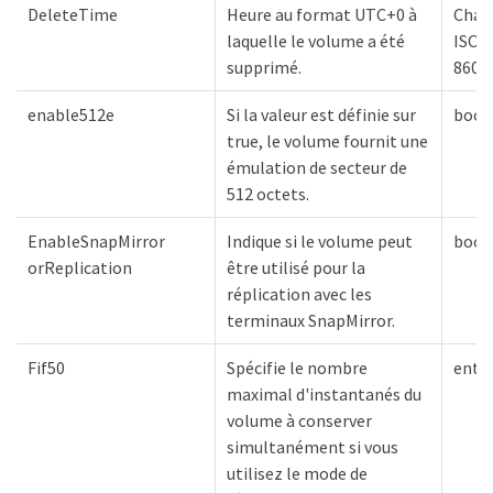
DeleteTime
Heure au format UTC+0 à
Chaî
laquelle le volume a été
ISO
supprimé.
8601
enable512e
Si la valeur est définie sur
bool
true, le volume fournit une
émulation de secteur de
512 octets.
EnableSnapMirror
Indique si le volume peut
bool
orReplication
être utilisé pour la
réplication avec les
terminaux SnapMirror.
Fif50
Spécifie le nombre
entie
maximal d'instantanés du
volume à conserver
simultanément si vous
utilisez le mode de