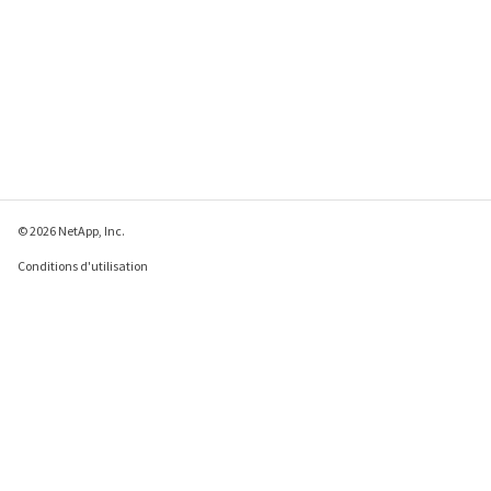
© 2026 NetApp, Inc.
Conditions d'utilisation
Déclaration de
confidentialité
Déclaration sur les
cookies
Paramètres des cookies
Envoyer des commentaires à propos de cette page