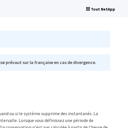
Tout NetApp
se prévaut sur la française en cas de divergence.
uand ou si le système supprime des instantanés. La
tervalle. Lorsque vous définissez une période de
a conservation n'est pas calculée à partir de l'heure de