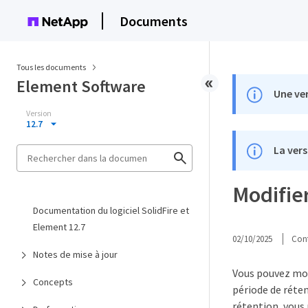
Documents
Tous les documents
Element Software
Une ver
Version
12.7
La vers
Modifier
Documentation du logiciel SolidFire et
Element 12.7
02/10/2025
Cont
Notes de mise à jour
Vous pouvez mod
Concepts
période de réten
rétention, vous 