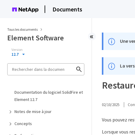
Documents
Tous les documents
Element Software
Une ver
Version
12.7
La vers
Restaur
Documentation du logiciel SolidFire et
Element 12.7
02/10/2025
Cont
Notes de mise à jour
Vous pouvez res
Concepts
Lorsque vous re