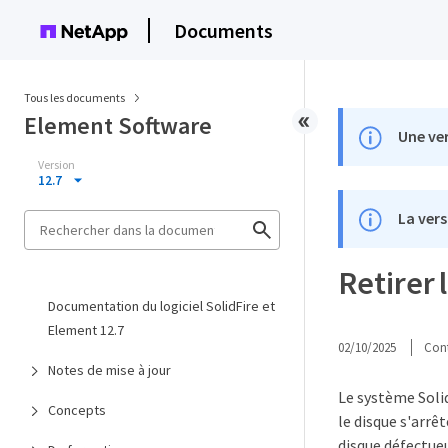
Documents
Tous les documents
Element Software
Une ver
Version
12.7
La vers
Retirer 
Documentation du logiciel SolidFire et
Element 12.7
02/10/2025
Cont
Notes de mise à jour
Le système Solid
Concepts
le disque s'arrê
disque défectueu