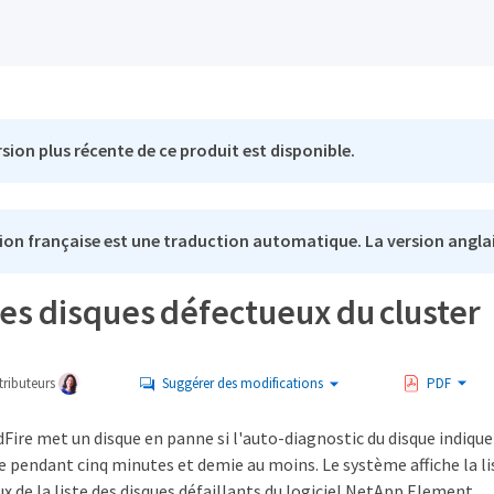
sion plus récente de ce produit est disponible.
ion française est une traduction automatique. La version anglai
les disques défectueux du cluster
ributeurs
Suggérer des modifications
PDF
Fire met un disque en panne si l'auto-diagnostic du disque indiqu
te pendant cinq minutes et demie au moins. Le système affiche la l
x de la liste des disques défaillants du logiciel NetApp Element.