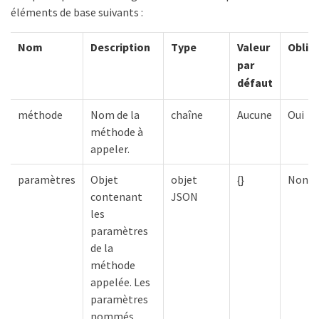
éléments de base suivants :
Nom
Description
Type
Valeur
Oblig
par
défaut
méthode
Nom de la
chaîne
Aucune
Oui
méthode à
appeler.
paramètres
Objet
objet
{}
Non
contenant
JSON
les
paramètres
de la
méthode
appelée. Les
paramètres
nommés