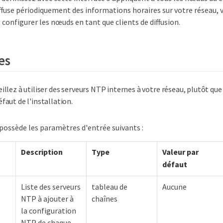
iffuse périodiquement des informations horaires sur votre réseau,
onfigurer les nœuds en tant que clients de diffusion.
es
eillez à utiliser des serveurs NTP internes à votre réseau, plutôt que
éfaut de l'installation.
ossède les paramètres d'entrée suivants :
Description
Type
Valeur par
défaut
Liste des serveurs
tableau de
Aucune
NTP à ajouter à
chaînes
la configuration
NTP de chaque