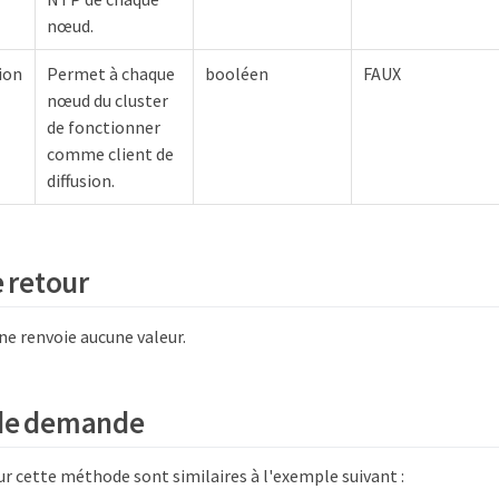
nœud.
sion
Permet à chaque
booléen
FAUX
nœud du cluster
de fonctionner
comme client de
diffusion.
e retour
e renvoie aucune valeur.
de demande
r cette méthode sont similaires à l'exemple suivant :