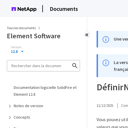
Documents
Tous les documents
Element Software
Une ver
Version
12.8
La vers
françai
Définir
Documentation logicielle SolidFire et
Element 12.8
Notes de version
11/12/2025
Cont
Concepts
Vous pouvez util
valeurs que vous