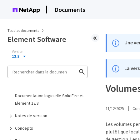
Documents
Tous les documents
Element Software
Une ver
Version
12.8
La vers
Volumes
Documentation logicielle SolidFire et
Element 12.8
11/12/2025
Cont
Notes de version
Les volumes per
Concepts
plutôt que loca
de gestion. Les