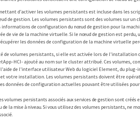
ttant d'activer les volumes persistants est incluse dans les scrip
ud de gestion. Les volumes persistants sont des volumes sur un clu
 informations de configuration du nœud de gestion pour la machin
rée de vie de la machine virtuelle. Si le nœud de gestion est perd
écupérer les données de configuration de la machine virtuelle per
é de volumes persistants, si elle est activée lors de l'installatio
tApp-HCI- ajouté au nom sur le cluster attribué. Ces volumes, co
à l'aide de l'interface utilisateur Web du logiciel Element, du plu
 et votre installation. Les volumes persistants doivent être opér
es données de configuration actuelles pouvant être utilisées pour
es volumes persistants associés aux services de gestion sont créés e
u de la mise à niveau. Si vous utilisez des volumes persistants, ne 
ssocié.