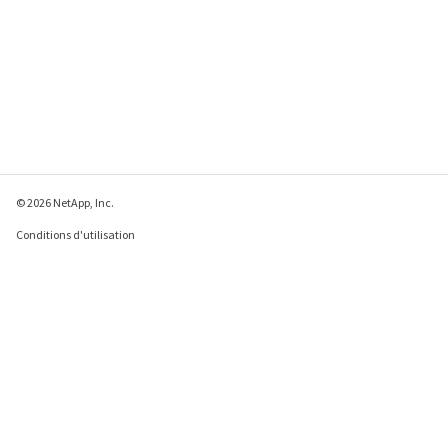
© 2026 NetApp, Inc.
Conditions d'utilisation
Déclaration de
confidentialité
Déclaration sur les
cookies
Paramètres des cookies
Envoyer des commentaires à propos de cette page