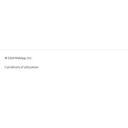
© 2026 NetApp, Inc.
Conditions d'utilisation
Déclaration de
confidentialité
Déclaration sur les
cookies
Paramètres des cookies
Envoyer des commentaires à propos de cette page