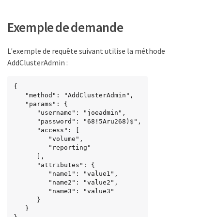
Exemple de demande
L'exemple de requête suivant utilise la méthode
AddClusterAdmin :
{

   "method": "AddClusterAdmin",

   "params": {

      "username": "joeadmin",

      "password": "68!5Aru268)$",

      "access": [

         "volume",

         "reporting"

      ],

      "attributes": {

         "name1": "value1",

         "name2": "value2",

         "name3": "value3"

      }

   }
