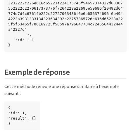
3232222c226e616d65223a224175746f54657374322d63307
552222c2270617373776f7264223a22695e59686f20492d64
774d7d4c67614b222c22727063436f6e6e656374696f6e494
4223a3931333134323634392c22757365726e616d65223a22
5f5f53465f706169725f50597a796647704c7246564432444
a42227d"

        },

   "id" : 1

}
Exemple de réponse
Cette méthode renvoie une réponse similaire à l'exemple
suivant :
{

"id": 1,

"result": {}

}