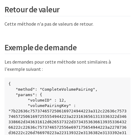
Retour de valeur
Cette méthode n'a pas de valeurs de retour.
Exemple de demande
Les demandes pour cette méthode sont similaires à
l'exemple suivant :
{

   "method": "CompleteVolumePairing",

   "params": {

        "volumeID" : 12,

        "volumePairingKey" : 
"7b22636c7573746572506169724944223a312c22636c7573
7465725061697255554944223a2231636561313336322d346
338662d343631612d626537322d3734353636613935336432
66222c22636c7573746572556e697175654944223a2278736
d36222c226d766970223a223139322e3136382e3133392e31