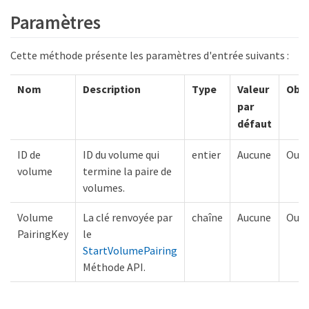
Paramètres
Cette méthode présente les paramètres d'entrée suivants :
Nom
Description
Type
Valeur
Obli
par
défaut
ID de
ID du volume qui
entier
Aucune
Oui.
volume
termine la paire de
volumes.
Volume
La clé renvoyée par
chaîne
Aucune
Oui.
PairingKey
le
StartVolumePairing
Méthode API.