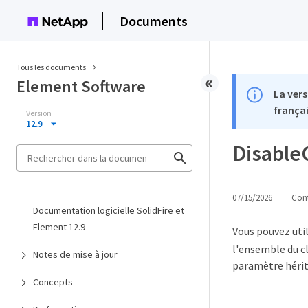
Documents
Tous les documents
Element Software
La vers
françai
Version
12.9
Disable
07/15/2026
Cont
Documentation logicielle SolidFire et
Element 12.9
Vous pouvez util
l'ensemble du c
Notes de mise à jour
paramètre hérite
Concepts