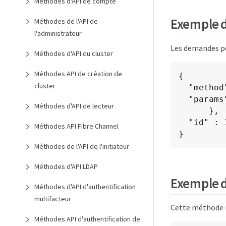
Méthodes d'API de compte
Exemple 
Méthodes de l'API de
l'administrateur
Les demandes po
Méthodes d'API du cluster
Méthodes API de création de
{

cluster
  "method": "DisableClusterSsh",

  "params": {

Méthodes d'API de lecteur
      },

  "id" : 1

Méthodes API Fibre Channel
}
Méthodes de l'API de l'initiateur
Méthodes d'API LDAP
Exemple 
Méthodes d'API d'authentification
multifacteur
Cette méthode r
Méthodes API d'authentification de