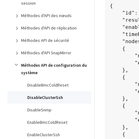
session
{

	"id": 1,

Méthodes d'API des nœuds
	"result" : {

    "enabled": true,

Méthodes d'API de réplication
    "timeRemaining": "00:43:21",

Méthodes API de sécurité
    "nodes": [

    {

Méthodes d'API SnapMirror
        "nodeID": 1,

        "enabled": true

Méthodes API de configuration du
    },

système
    {

        "nodeID": 2,

DisableBmcColdReset
        "enabled": true

DisableClusterSsh
    },

    {

DisableSnmp
        "nodeID": 3,

        "enabled": false

EnableBmcColdReset
    },

    {

EnableClusterSsh