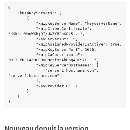
{

    "kmipKeyServers": [

        {

            "kmipKeyServerName": "keyserverName",

            "kmipClientCertificate": 
"dKkkirWmnWXbj9T/UWZYB2oK0z5...",

            "keyServerID": 15,

            "kmipAssignedProviderIsActive": true,

            "kmipKeyServerPort": 5696,

            "kmipCaCertificate": 
"MIICPDCCAaUCEDyRMcsf9tAbDpq40ES/E...",

            "kmipKeyServerHostnames": [

                "server1.hostname.com", 
"server2.hostname.com"

            ],

            "keyProviderID": 1

        }

    ]

}
Nouveau depuis la version