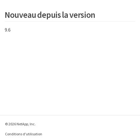
        "writeOpsLastSample": 0,

        "zeroBlocks": 112777607

Nouveau depuis la version
      }

    ]

  }

9.6
}
p
© 2026 NetApp, Inc.
Conditions d'utilisation