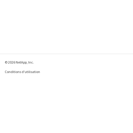
© 2026 NetApp, Inc.
Conditions d'utilisation
Déclaration de
confidentialité
Déclaration sur les
cookies
Paramètres des cookies
Envoyer des commentaires à propos de cette page