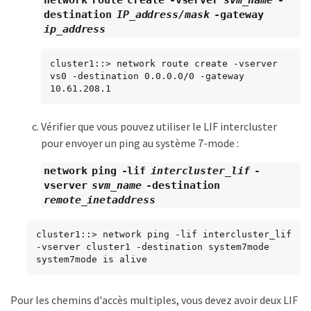
destination
IP_address/mask
-gateway
ip_address
cluster1::> network route create -vserver 
vs0 -destination 0.0.0.0/0 -gateway 
10.61.208.1
Vérifier que vous pouvez utiliser le LIF intercluster
pour envoyer un ping au système 7-mode :
network ping -lif
intercluster_lif
-
vserver
svm_name
-destination
remote_inetaddress
cluster1::> network ping -lif intercluster_lif 
-vserver cluster1 -destination system7mode

system7mode is alive
Pour les chemins d'accès multiples, vous devez avoir deux LIF