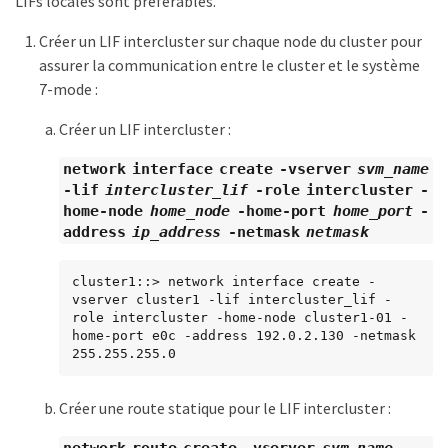
LIFs locales sont préférables.
Créer un LIF intercluster sur chaque node du cluster pour
assurer la communication entre le cluster et le système
7-mode :
Créer un LIF intercluster :
network interface create -vserver
svm_name
-lif
intercluster_lif
-role intercluster -
home-node
home_node
-home-port
home_port
-
address
ip_address
-netmask
netmask
cluster1::> network interface create -
vserver cluster1 -lif intercluster_lif -
role intercluster -home-node cluster1-01 -
home-port e0c -address 192.0.2.130 -netmask 
255.255.255.0
Créer une route statique pour le LIF intercluster :
network route create -vserver
svm_name
-