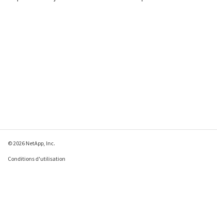
© 2026 NetApp, Inc.
Conditions d'utilisation
Déclaration de
confidentialité
Déclaration sur les
cookies